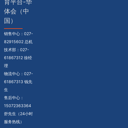
育平台-华
体会（中
国）
销售中心：
027-
82915602 总机
技术部：
027-
61867312 徐经
理
物流中心：
027-
61867313 钱先
生
售后中心：
15072363364
舒先生（24小时
服务热线）