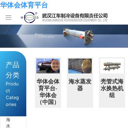
华体会体育平台
华体会体育平台
产品中心
关于我们
海水系列
产品
华体会体育平台
化工系列
华体会体育平台
分类
合作伙伴
空调系列
荣誉资质
华体会体育平台
华体会体
海水蒸发
壳管式海
Produ
育平台-
器
水换热机
ct
华体会
组
人员招聘
冷冻系列
发展历程
行业新闻
Categ
（中国）
ories
华体会体育平台-华体会（中国）
热泵系列
组织结构
业绩考核
海
食品系列
样本手册
员工发展
在线留言
水