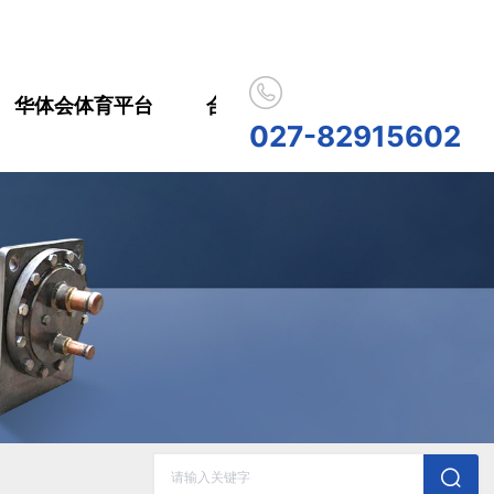
华体会体育平台
合作伙伴
人员招聘
华
027-82915602
历史记录
清空记录