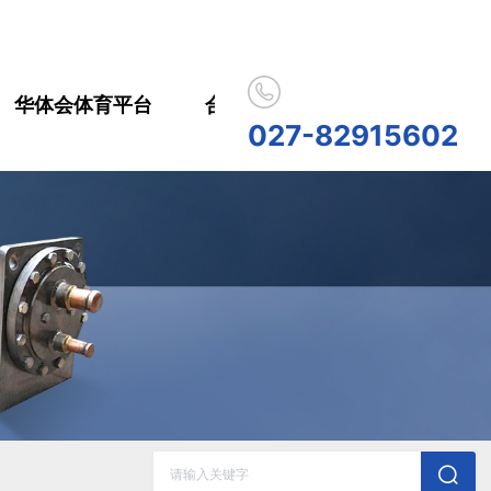
华体会体育平台
合作伙伴
人员招聘
华
027-82915602
历史记录
清空记录