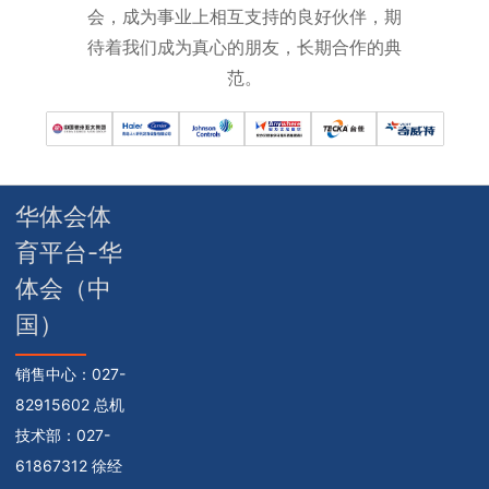
会，成为事业上相互支持的良好伙伴，期
其他定制系列
招聘岗位
待着我们成为真心的朋友，长期合作的典
范。
售后服务
华体会体
育平台-华
体会（中
国）
销售中心：
027-
82915602 总机
技术部：
027-
61867312 徐经