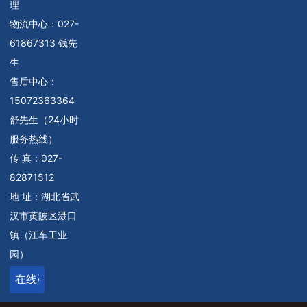
理
物流中心：
027-
61867313 钱先
生
售后中心：
15072363364
舒先生（24小时
服务热线）
传 真：027-
82871512
地 址：湖北省武
汉市黄陂区滠口
镇（江车工业
园）
在线咨询