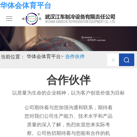
华体会体育平台
华体会体育平台
产品中心
关于我们
海水系列
当前位置：
华体会体育平台
>
合作伙伴
清空
记录
华体会体育平台
化工系列
华体会体育平台
历史
合作伙伴
记录
合作伙伴
空调系列
荣誉资质
华体会体育平台
取消
以质量为生命的企业精神，以为客户创造价值为目标
清空
人员招聘
冷冻系列
发展历程
行业新闻
记录
公司期待着与您加强沟通和联系，期待着
历史
记录
您对我们公司生产能力、技术水平和产品
华体会体育平台-华体会（中国）
热泵系列
组织结构
业绩考核
质量的深入了解，热烈欢迎您来实际考
食品系列
样本手册
员工发展
在线留言
察。公司热切期待着与您能有合作的机