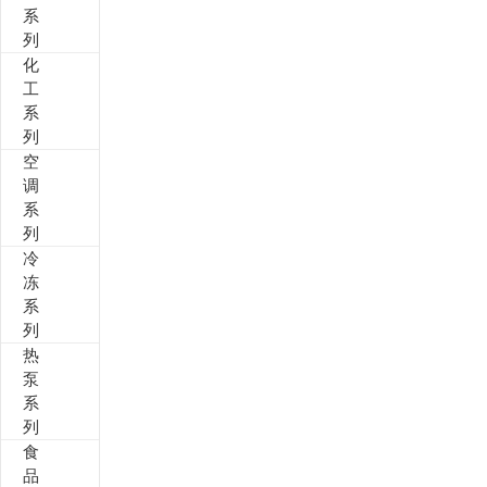
系
列
其他定制系列
招聘岗位
化
工
售后服务
系
列
空
调
系
列
冷
冻
系
列
热
泵
系
列
食
品