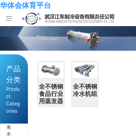
华体会体育平台
华体会体育平台
产品中心
关于我们
海水系列
产品
华体会体育平台
化工系列
华体会体育平台
分类
合作伙伴
空调系列
荣誉资质
华体会体育平台
全不锈钢
全不锈钢
Produ
食品行业
冷水机组
ct
用蒸发器
人员招聘
冷冻系列
发展历程
行业新闻
Categ
ories
华体会体育平台-华体会（中国）
热泵系列
组织结构
业绩考核
海
食品系列
样本手册
员工发展
在线留言
水