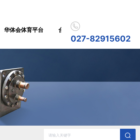
华体会体育平台
合作伙伴
人员招聘
华
027-82915602
历史记录
清空记录