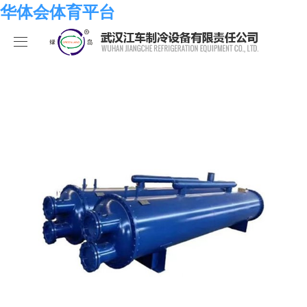
华体会体育平台
华体会体育平台
产品中心
关于我们
海水系列
华体会体育平台
化工系列
华体会体育平台
合作伙伴
空调系列
荣誉资质
华体会体育平台
人员招聘
冷冻系列
发展历程
行业新闻
华体会体育平台-华体会（中国）
热泵系列
组织结构
业绩考核
食品系列
样本手册
员工发展
在线留言