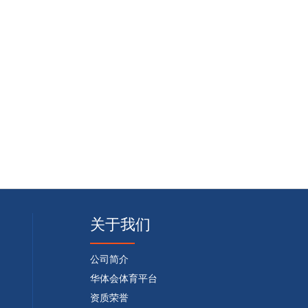
关于我们
公司简介
华体会体育平台
资质荣誉