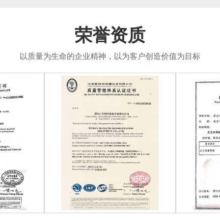
荣誉资质
以质量为生命的企业精神，以为客户创造价值为目标