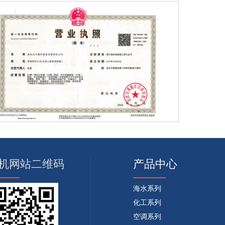
机网站二维码
产品中心
海水系列
化工系列
空调系列