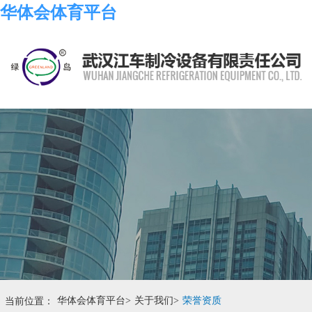
华体会体育平台
当前位置：
华体会体育平台
>
关于我们
>
荣誉资质