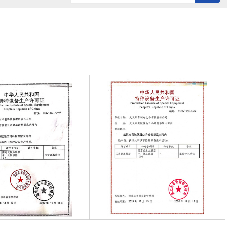
历史记录
清空记录