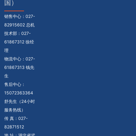
国）
销售中心：
027-
82915602 总机
技术部：
027-
61867312 徐经
理
物流中心：
027-
61867313 钱先
生
售后中心：
15072363364
舒先生（24小时
服务热线）
传 真：027-
82871512
地 址：湖北省武