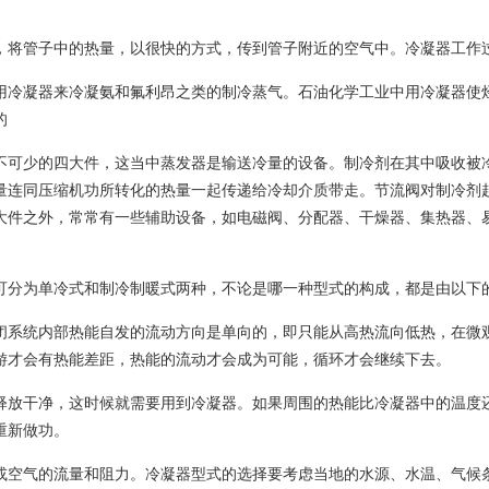
，将管子中的热量，以很快的方式，传到管子附近的空气中。冷凝器工作
用冷凝器来冷凝氨和氟利昂之类的制冷蒸气。石油化学工业中用冷凝器使
的
不可少的四大件，这当中蒸发器是输送冷量的设备。制冷剂在其中吸收被
量连同压缩机功所转化的热量一起传递给冷却介质带走。节流阀对制冷剂
大件之外，常常有一些辅助设备，如电磁阀、分配器、干燥器、集热器、
可分为单冷式和制冷制暖式两种，不论是哪一种型式的构成，都是由以下
闭系统内部热能自发的流动方向是单向的，即只能从高热流向低热，在微
游才会有热能差距，热能的流动才会成为可能，循环才会继续下去。
释放干净，这时候就需要用到冷凝器。如果周围的热能比冷凝器中的温度
重新做功。
或空气的流量和阻力。冷凝器型式的选择要考虑当地的水源、水温、气候