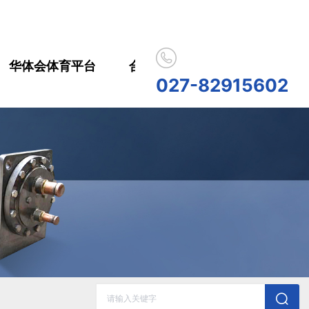
华体会体育平台
合作伙伴
人员招聘
华
027-82915602
历史记录
清空记录