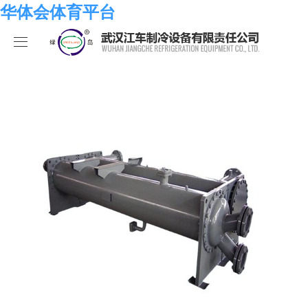
华体会体育平台
华体会体育平台
产品中心
关于我们
海水系列
华体会体育平台
化工系列
华体会体育平台
合作伙伴
空调系列
荣誉资质
华体会体育平台
人员招聘
冷冻系列
发展历程
行业新闻
华体会体育平台-华体会（中国）
热泵系列
组织结构
业绩考核
食品系列
样本手册
员工发展
在线留言