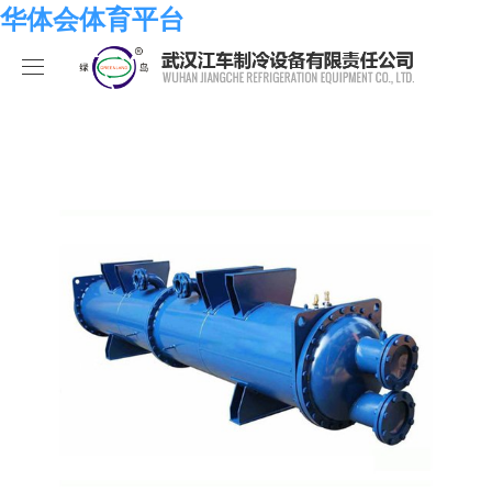
华体会体育平台
华体会体育平台
产品中心
关于我们
海水系列
华体会体育平台
化工系列
华体会体育平台
合作伙伴
空调系列
荣誉资质
华体会体育平台
人员招聘
冷冻系列
发展历程
行业新闻
华体会体育平台-华体会（中国）
热泵系列
组织结构
业绩考核
食品系列
样本手册
员工发展
在线留言