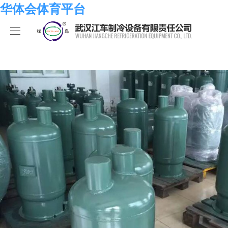
华体会体育平台
华体会体育平台
产品中心
关于我们
海水系列
华体会体育平台
化工系列
华体会体育平台
合作伙伴
空调系列
荣誉资质
华体会体育平台
人员招聘
冷冻系列
发展历程
行业新闻
华体会体育平台-华体会（中国）
热泵系列
组织结构
业绩考核
食品系列
样本手册
员工发展
在线留言