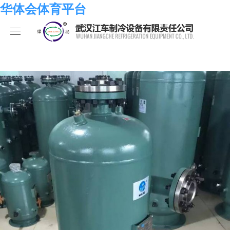
华体会体育平台
华体会体育平台
产品中心
关于我们
海水系列
华体会体育平台
化工系列
华体会体育平台
合作伙伴
空调系列
荣誉资质
华体会体育平台
人员招聘
冷冻系列
发展历程
行业新闻
华体会体育平台-华体会（中国）
热泵系列
组织结构
业绩考核
食品系列
样本手册
员工发展
在线留言